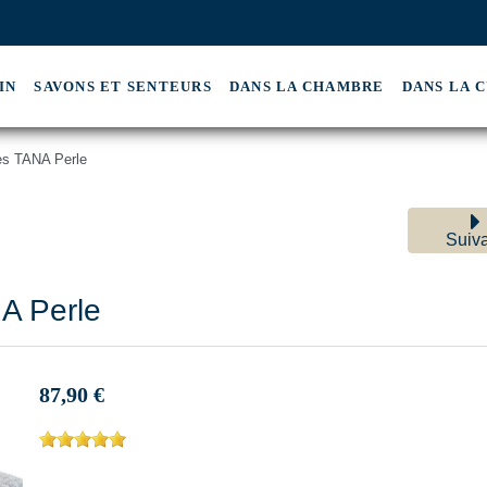
IN
SAVONS ET SENTEURS
DANS LA CHAMBRE
DANS LA C
les TANA Perle
Suiv
NA Perle
87,90 €