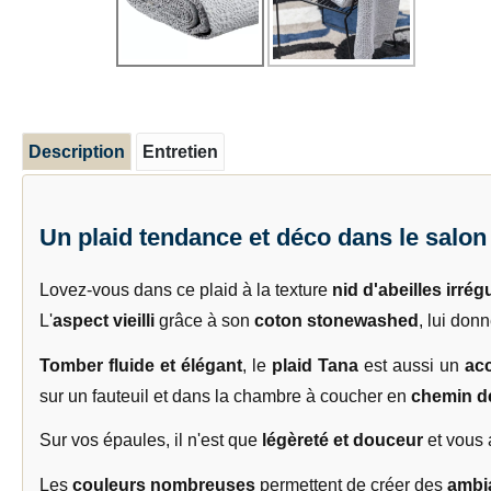
Description
Entretien
Un plaid tendance et déco dans le salon
Lovez-vous dans ce plaid à la texture
nid d'abeilles irrégu
L'
aspect vieilli
grâce à son
coton stonewashed
, lui don
Tomber fluide et élégant
, le
plaid Tana
est aussi un
ac
sur un fauteuil et dans la chambre à coucher en
chemin de
Sur vos épaules, il n'est que
légèreté et douceur
et vous
Les
couleurs nombreuses
permettent de créer des
ambi