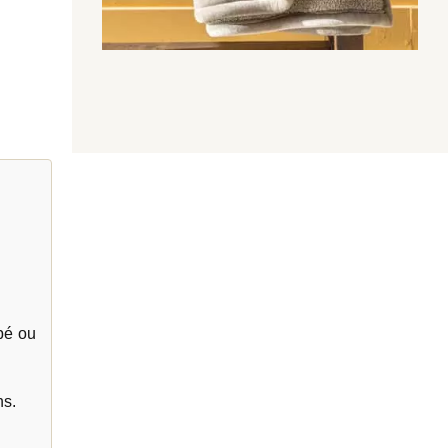
pé ou
ns.