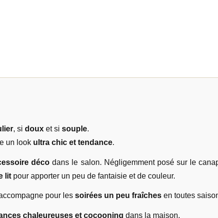
lier
, si
doux
et si
souple
.
ne un look
ultra chic et tendance
.
cessoire déco
dans le salon. Négligemment posé sur le cana
 lit
pour apporter un peu de fantaisie et de couleur.
 accompagne pour les
soirées un peu fraîches
en toutes saiso
ances chaleureuses et cocooning
dans la maison.